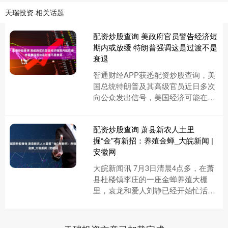
天瑞投资 相关话题
配资炒股查询 美政府官员警告经济短
期内或放缓 特朗普强调这是过渡不是
衰退
智通财经APP获悉配资炒股查询，美
国总统特朗普及其高级官员近日多次
向公众发出信号，美国经济可能在短
期内经历放缓，但他们认为，这只是
经济调整的“过渡期”，最终将带....
配资炒股查询 萧县新农人土里
掘“金”有新招：养殖金蝉_大皖新闻 |
安徽网
大皖新闻讯 7月3日清晨4点多，在萧
县杜楼镇李庄的一座金蝉养殖大棚
里，袁龙和爱人刘静已经开始忙活起
来了。树上，有蝶喇猴正在羽化成
蝉。“得趁早抓，阳光出来之后，它....