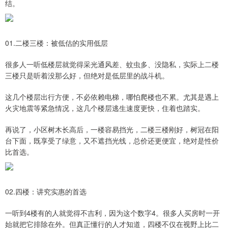
结。
01.二楼三楼：被低估的实用低层
很多人一听低楼层就觉得采光通风差、蚊虫多、没隐私，实际上二楼
三楼只是听着没那么好，但绝对是低层里的战斗机。
这几个楼层出行方便，不必依赖电梯，哪怕爬楼也不累。尤其是遇上
火灾地震等紧急情况，这几个楼层逃生速度更快，住着也踏实。
再说了，小区树木长高后，一楼容易挡光，二楼三楼刚好，树冠在阳
台下面，既享受了绿意，又不遮挡光线，总价还更便宜，绝对是性价
比首选。
02.四楼：讲究实惠的首选
一听到4楼有的人就觉得不吉利，因为这个数字4。很多人买房时一开
始就把它排除在外。但真正懂行的人才知道，四楼不仅在视野上比二