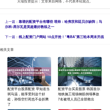
天瑞投资提示：文章来自网络，不代表本站观点。
上一篇：
靠谱的配资平台有哪些 塔帅：哈弗茨和廷贝尔缺阵；马
尔科-席尔瓦是英超最好教练之一
下一篇：
线上配资门户网站 10点开抢！“粤BA”第三轮本周末开战
相关文章
配资平台股票配资 早知道当
配资平台买卖股票 韩国首尔
弼马温，能享受到这个好
地铁施工现场钢筋倒塌事故
处，孙悟空打死也不会折腾
7名被埋人员已全部救出
了