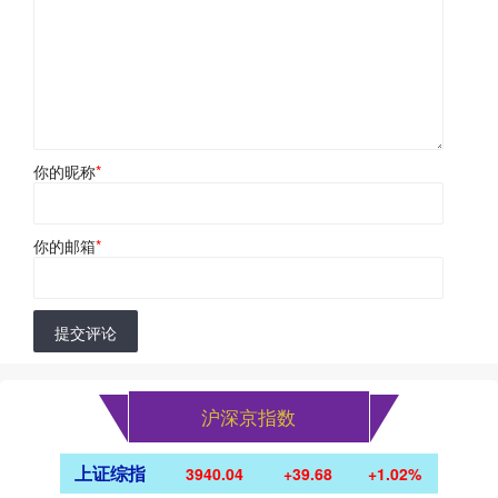
你的昵称
*
你的邮箱
*
提交评论
沪深京指数
上证综指
3940.04
+39.68
+1.02%