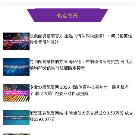
热点资讯
股票配资指南官方 重温《情深深雨濛濛》：何书桓英雄
救美背后的算计
昆明配资最快的方法 海伍德：布朗值得所有赞赏 有几人
场均29分的同时还能防东契奇
专业炒股配资网 2026川渝体育科技嘉年华｜跑步机有
个“聪明大脑” 跑姿不对自动提醒
配资证券配资网站 中际旭创大宗交易成交0.50万股 成交
额539.00万元